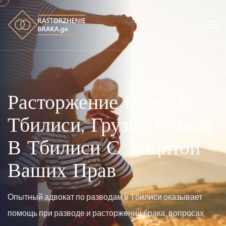
Расторжение Брака В
Тбилиси, Грузия
Развод
В Тбилиси С Защитой
Ваших Прав
Опытный адвокат по разводам в Тбилиси оказывает
помощь при разводе и расторжении брака, вопросах