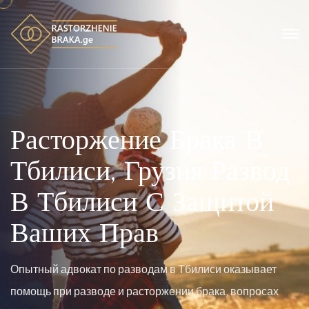
Расторжение Брака В
Тбилиси, Грузия
Развод
В Тбилиси С Защитой
Ваших Прав
Опытный адвокат по разводам в Тбилиси оказывает
помощь при разводе и расторжении брака, вопросах