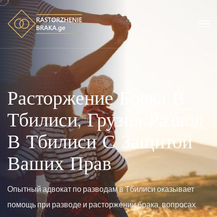
Расторжение Брака В
Тбилиси, Грузия
Развод
В Тбилиси С Защитой
Ваших Прав
Опытный адвокат по разводам в Тбилиси оказывает
помощь при разводе и расторжении брака, вопросах