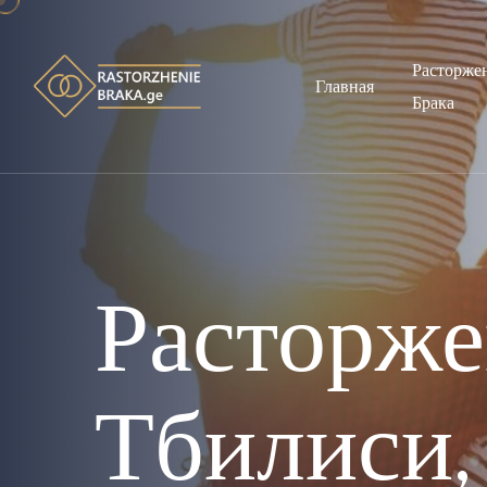
Расторже
Главная
Брака
Расторже
Тбилиси,