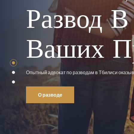
Развод В
Ваших П
Опытный адвокат по разводам в Тбилиси оказыв
О разводе