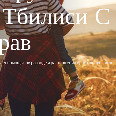
 Тбилиси С
рав
ает помощь при разводе и расторжении брака, вопросах опе