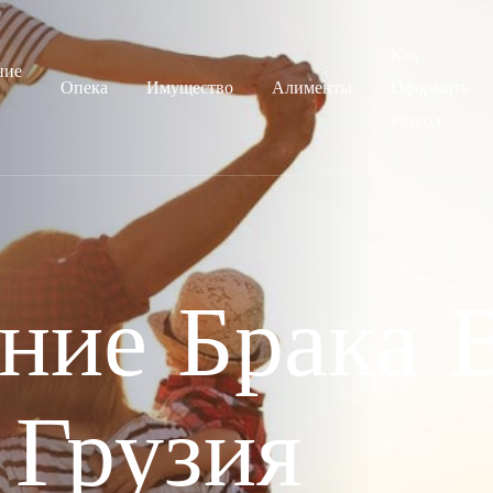
Как
ние
Опека
Имущество
Алименты
Оформить
Развод
ние Брака 
 Грузия