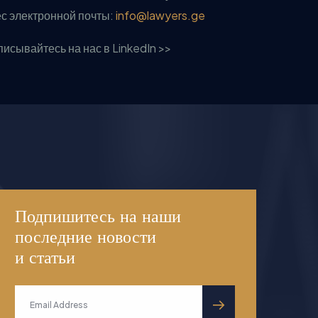
с электронной почты:
info@lawyers.ge
исывайтесь на нас в LinkedIn >>
Подпишитесь на наши
последние новости
и статьи
submit