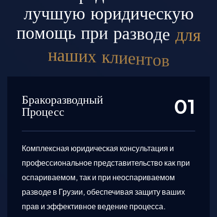
л
у
ч
ш
у
ю
ю
р
и
д
и
ч
е
с
к
у
ю
п
о
м
о
щ
ь
п
р
и
р
а
з
в
о
д
е
д
л
я
н
а
ш
и
х
к
л
и
е
н
т
о
в
Бракоразводный
Процесс
Комплексная юридическая консультация и
профессиональное представительство как при
оспариваемом, так и при неоспариваемом
разводе в Грузии, обеспечивая защиту ваших
прав и эффективное ведение процесса.