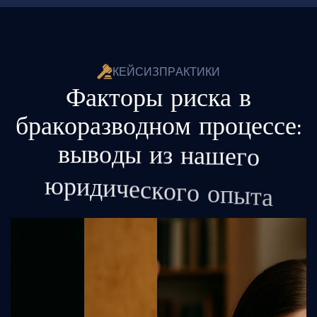
К
Е
Й
С
И
З
П
Р
А
К
Т
И
К
И
Ф
а
к
т
о
р
ы
р
и
с
к
а
в
б
р
а
к
о
р
а
з
в
о
д
н
о
м
п
р
о
ц
е
с
с
е
:
в
ы
в
о
д
ы
и
з
н
а
ш
е
г
о
ю
р
и
д
и
ч
е
с
к
о
г
о
о
п
ы
т
а