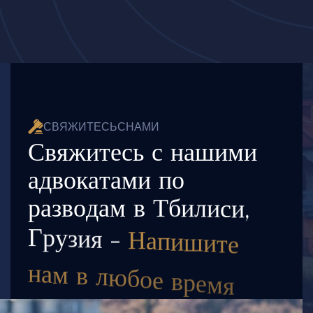
С
В
Я
Ж
И
Т
Е
С
Ь
С
Н
А
М
И
С
в
я
ж
и
т
е
с
ь
с
н
а
ш
и
м
и
а
д
в
о
к
а
т
а
м
и
п
о
р
а
з
в
о
д
а
м
в
Т
б
и
л
и
с
и
,
Г
р
у
з
и
я
-
Н
а
п
и
ш
и
т
е
н
а
м
в
л
ю
б
о
е
в
р
е
м
я