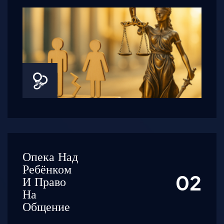
Опека Над
Ребёнком
И Право
На
Общение