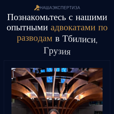
Н
А
Ш
А
Э
К
С
П
Е
Р
Т
И
З
А
П
о
з
н
а
к
о
м
ь
т
е
с
ь
с
н
а
ш
и
м
и
о
п
ы
т
н
ы
м
и
а
д
в
о
к
а
т
а
м
и
п
о
р
а
з
в
о
д
а
м
в
Т
б
и
л
и
с
и
,
Г
р
у
з
и
я