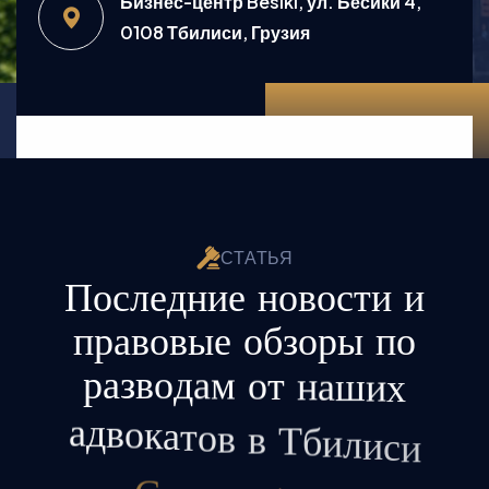
Бизнес-центр Besiki, ул. Бесики 4,
0108 Тбилиси, Грузия
С
Т
А
Т
Ь
Я
П
о
с
л
е
д
н
и
е
н
о
в
о
с
т
и
и
п
р
а
в
о
в
ы
е
о
б
з
о
р
ы
п
о
р
а
з
в
о
д
а
м
о
т
н
а
ш
и
х
а
д
в
о
к
а
т
о
в
в
Т
б
и
л
и
с
и
С
т
а
т
ь
и
б
л
о
г
а