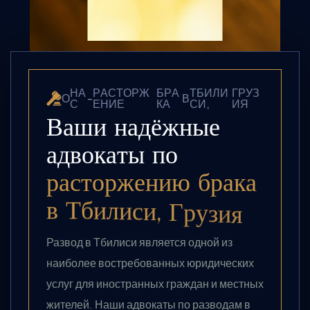
Н
А
Р
А
С
Т
О
Р
Ж
Б
Р
А
Т
Б
И
Л
И
Г
Р
У
З
О
-
В
С
Е
Н
И
Е
К
А
С
И
,
И
Я
В
а
ш
и
н
а
д
ё
ж
н
ы
е
а
д
в
о
к
а
т
ы
п
о
р
а
с
т
о
р
ж
е
н
и
ю
б
р
а
к
а
в
Т
б
и
л
и
с
и
,
Г
р
у
з
и
я
Развод в Тбилиси является одной из
наиболее востребованных юридических
услуг для иностранных граждан и местных
жителей. Наши адвокаты по разводам в