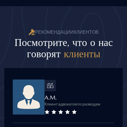
Р
Е
К
О
М
Е
Н
Д
А
Ц
И
И
К
Л
И
Е
Н
Т
О
В
П
о
с
м
о
т
р
и
т
е
,
ч
т
о
о
н
а
с
г
о
в
о
р
я
т
к
л
и
е
н
т
ы
A.M.
Клиент адвокатов по разводам