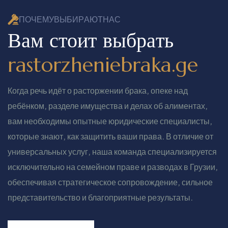
П
О
Ч
Е
М
У
В
Ы
Б
И
Р
А
Ю
Т
Н
А
С
В
а
м
с
т
о
и
т
в
ы
б
р
а
т
ь
r
a
s
t
o
r
z
h
e
n
i
e
b
r
a
k
a
.
g
e
Когда речь идёт о расторжении брака, опеке над
ребёнком, разделе имущества и делах об алиментах,
вам необходимы опытные юридические специалисты,
которые знают, как защитить ваши права. В отличие от
универсальных услуг, наша команда специализируется
исключительно на семейном праве и разводах в Грузии,
обеспечивая стратегическое сопровождение, сильное
представительство и благоприятные результаты.