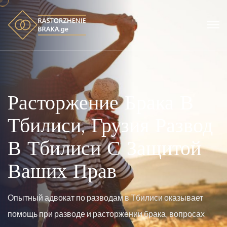
Развод В Тби
Семейные Сп
Грузии
Мы За
Ваши Интере
Наши адвокаты по разводам в Тбилиси сопровождают
клиентов в делах о расторжении брака, опеке над
детьми и спорах об имуществе,
обеспечивая приоритет
защиты ваших прав и интересов ребёнка.