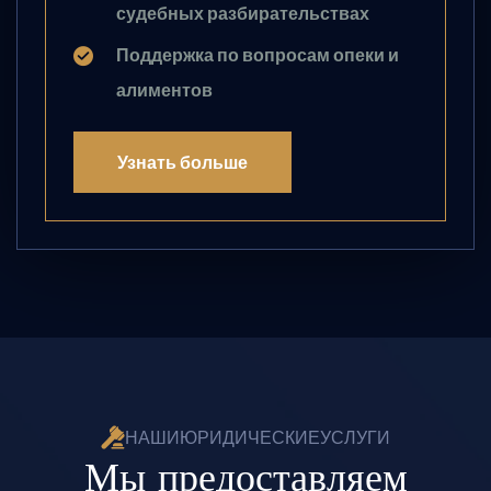
судебных разбирательствах
Поддержка по вопросам опеки и
алиментов
Узнать больше
Н
А
Ш
И
Ю
Р
И
Д
И
Ч
Е
С
К
И
Е
У
С
Л
У
Г
И
М
ы
п
р
е
д
о
с
т
а
в
л
я
е
м